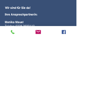
Wir sind für Sie da!
Ihre Ansprechpartnerin:
Monika Mauel
Telefon:
0228 2690110
kongress(at)schwesternschaft-
bonn.drk.de