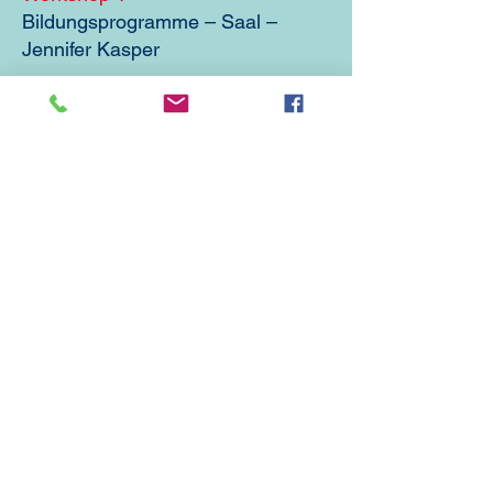
Bildungsprogramme – Saal –
Jennifer Kasper
Workshop 2
Pflegeanhänger – Garten –
Simone Pesch
(max. 30 TN)
Workshop 3
Deeskalation im
Bevölkerungsschutz – Speisesaal
–
Walburga Franke
15.30 Uhr - 16.00 Uhr